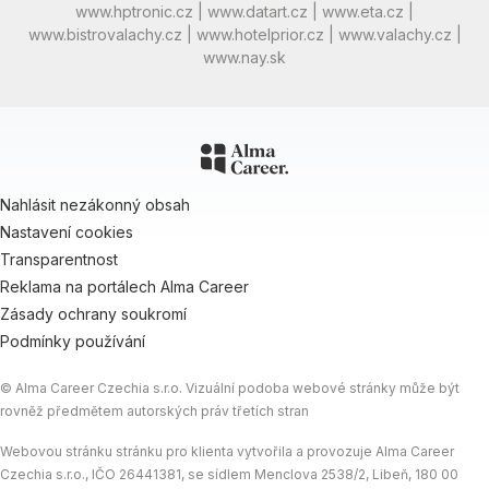
www.hptronic.cz
|
www.datart.cz
|
www.eta.cz
|
www.bistrovalachy.cz
|
www.hotelprior.cz
|
www.valachy.cz
|
www.nay.sk
Nahlásit nezákonný obsah
Nastavení cookies
Transparentnost
Reklama na portálech Alma Career
Zásady ochrany soukromí
Podmínky používání
© Alma Career Czechia s.r.o. Vizuální podoba webové stránky může být
rovněž předmětem autorských práv třetích stran
Webovou stránku stránku pro klienta vytvořila a provozuje Alma Career
Czechia s.r.o., IČO 26441381, se sídlem Menclova 2538/2, Libeň, 180 00